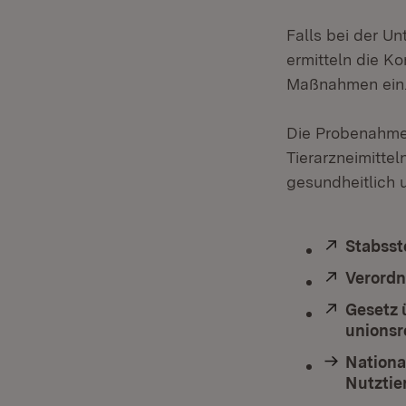
Falls bei der U
ermitteln die K
Maßnahmen ein
Die Probenahme
Tierarzneimitte
gesundheitlich 
Extern:
Stabsst
Extern:
Verordn
Extern:
Gesetz 
unionsr
Nationa
Nutztie