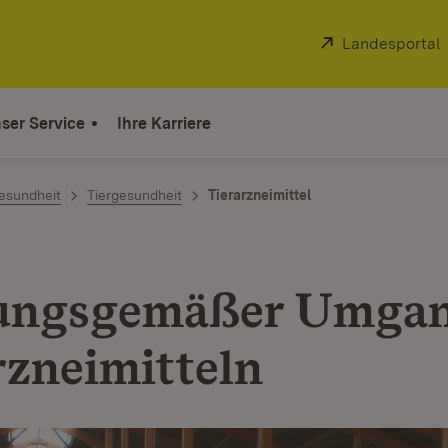
Extern:
Landesportal
ser Service
Ihre Karriere
gesundheit
Tiergesundheit
Tierarzneimittel
ungsgemäßer Umgan
rzneimitteln