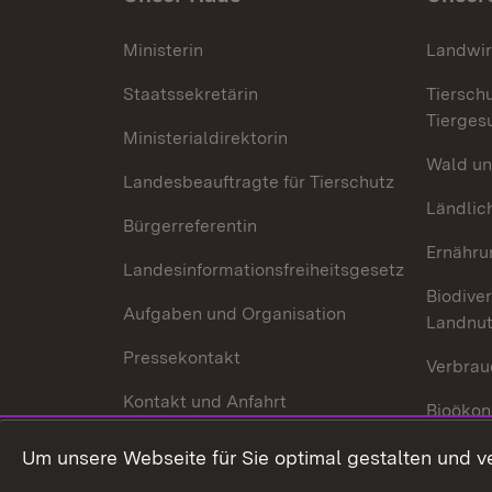
Ministerin
Landwir
Staatssekretärin
Tiersch
Tierges
Ministerialdirektorin
Wald un
Landesbeauftragte für Tierschutz
Ländlic
Bürgerreferentin
Ernähru
Landesinformationsfreiheitsgesetz
Biodiver
Aufgaben und Organisation
Landnu
Pressekontakt
Verbrau
Kontakt und Anfahrt
Bioökon
Innovat
Um unsere Webseite für Sie optimal gestalten und v