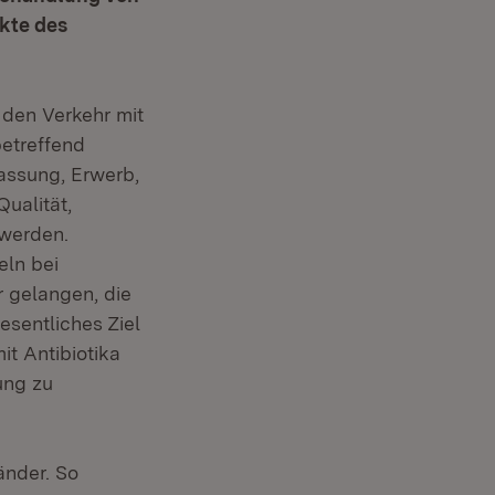
kte des
 den Verkehr mit
betreffend
lassung, Erwerb,
ualität,
 werden.
eln bei
r gelangen, die
esentliches Ziel
it Antibiotika
ung zu
änder. So