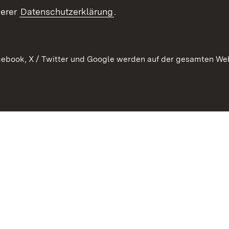
Publikationen
serer
Datenschutzerklärung
.
Kontakt
ebook, X / Twitter und Google werden auf der gesamten Webs
Kontakt
Datenschutz
Erklärung zur Barrierefreiheit