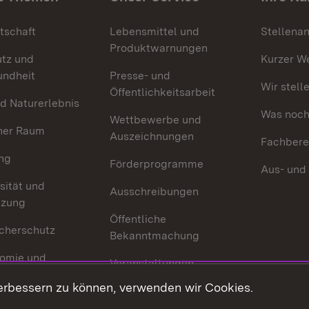
tschaft
Lebensmittel und
Stellena
Produktwarnungen
utz und
Kurzer W
undheit
Presse- und
Wir stell
Öffentlichkeitsarbeit
d Naturerlebnis
Was noch 
Wettbewerbe und
her Raum
Auszeichnungen
Fachbere
ng
Förderprogramme
Aus- und
sität und
Ausschreibungen
tzung
Öffentliche
cherschutz
Bekanntmachung
omie und
Veranstaltungen
ion
erbessern zu können, verwenden wir Cookies.
Mediathek