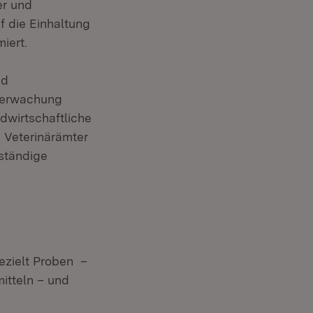
er und
uf die Einhaltung
iert.
nd
berwachung
ndwirtschaftliche
 Veterinärämter
rständige
ezielt Proben –
itteln – und