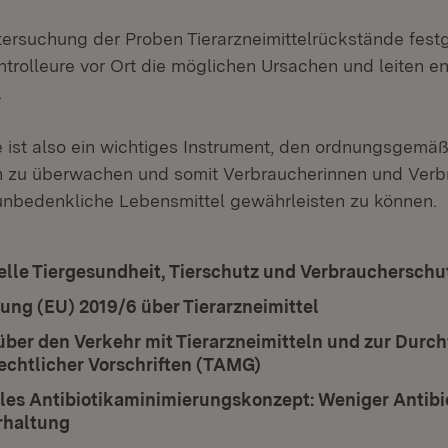
ntersuchung der Proben Tierarzneimittelrückstände festg
ontrolleure vor Ort die möglichen Ursachen und leiten 
.
 ist also ein wichtiges Instrument, den ordnungsgem
ln zu überwachen und somit Verbraucherinnen und Ver
unbedenkliche Lebensmittel gewährleisten zu können.
elle Tiergesundheit, Tierschutz und Verbraucherschu
ung (EU) 2019/6 über Tierarzneimittel
(Öffnet in neu
über den Verkehr mit Tierarzneimitteln und zur Durc
echtlicher Vorschriften (TAMG)
(Öffnet in neuem Fens
les Antibiotikaminimierungskonzept: Weniger Antibio
rhaltung