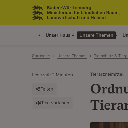
Zum Inhalt springen
Link zur Startseite
Unser Haus
Unsere Themen
Un
Startseite
Unsere Themen
Tierschutz & Tier
Tierarzneimittel
Lesezeit: 2 Minuten
Ordn
Teilen
Tiera
Text vorlesen