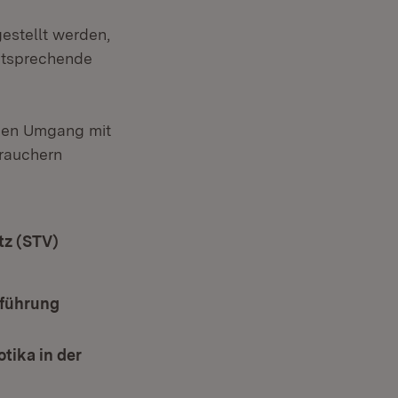
estellt werden,
entsprechende
äßen Umgang mit
brauchern
tz (STV)
(Öffnet in neuem Fenster)
em Fenster)
hführung
ter)
tika in der