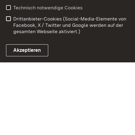
Erklärung zur
Benutzungshinweise
Technisch notwendige Cookies
Barrierefreiheit
Drittanbieter-Cookies (Social-Media-Elemente von
Impressum
Cookies
Facebook, X / Twitter und Google werden auf der
gesamten Webseite aktiviert.)
Akzeptieren
Link zum Landesportal