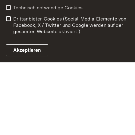
Erklärung zur
Benutzungshinweise
Technisch notwendige Cookies
Barrierefreiheit
Drittanbieter-Cookies (Social-Media-Elemente von
Impressum
Cookies
Facebook, X / Twitter und Google werden auf der
gesamten Webseite aktiviert.)
Akzeptieren
Link zum Landesportal