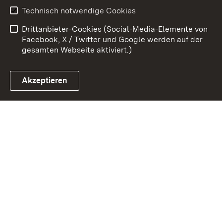
Erklärung zur
Benutzungshinweise
Technisch notwendige Cookies
Barrierefreiheit
Drittanbieter-Cookies (Social-Media-Elemente von
Impressum
Cookies
Facebook, X / Twitter und Google werden auf der
gesamten Webseite aktiviert.)
Akzeptieren
Link zum Landesportal