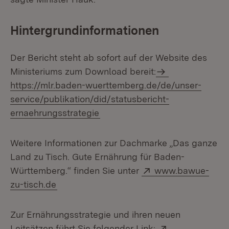
Hintergrundinformationen
Der Bericht steht ab sofort auf der Website des
Ministeriums zum Download bereit:
https://mlr.baden-wuerttemberg.de/de/unser-
service/publikation/did/statusbericht-
ernaehrungsstrategie
Weitere Informationen zur Dachmarke „Das ganze
Land zu Tisch. Gute Ernährung für Baden-
Extern:
Württemberg.“ finden Sie unter
www.bawue-
(Öffnet in neuem Fenster)
zu-tisch.de
Zur Ernährungsstrategie und ihren neuen
Extern:
Leitsätzen führt Sie folgender Link: