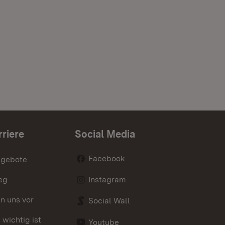
rriere
Social Media
Facebook
ngebote
eg
Instagram
en uns vor
Social Wall
wichtig ist
Youtube