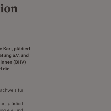
ion
 Kari, plädiert
etung e.V. und
/innen (BHV)
d die
nachweis für
ri, plädiert
ung e.V. und