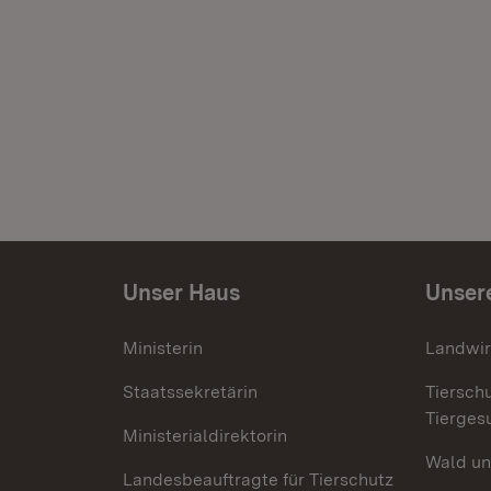
Unser Haus
Unser
Ministerin
Landwir
Staatssekretärin
Tiersch
Tierges
Ministerialdirektorin
Wald un
Landesbeauftragte für Tierschutz