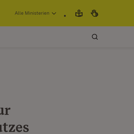
(Öffnet in neuem Fenster)
Alle Ministerien
ur
utzes