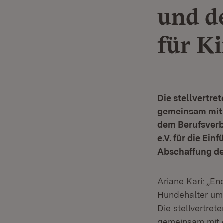
und d
für K
Die stellvertre
gemeinsam mit d
dem Berufsverb
e.V. für die Ei
Abschaffung de
Ariane Kari: „E
Hundehalter um
Die stellvertret
gemeinsam mit d