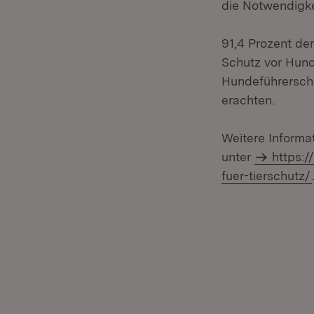
die Notwendigke
91,4 Prozent de
Schutz vor Hund
Hundeführersche
erachten.
Weitere Informat
unter
https:
fuer-tierschutz/