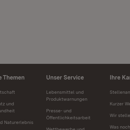
e Themen
Unser Service
Ihre Ka
tschaft
Lebensmittel und
Stellena
Produktwarnungen
utz und
Kurzer W
undheit
Presse- und
Wir stell
Öffentlichkeitsarbeit
d Naturerlebnis
Was noch 
Wettbewerbe und