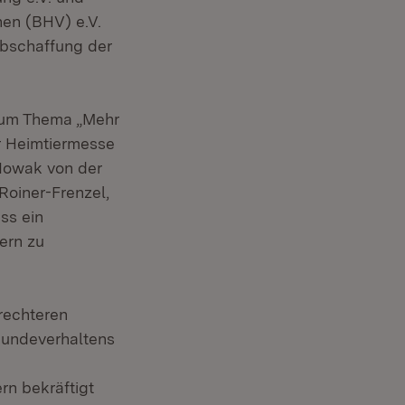
en (BHV) e.V.
Abschaffung der
 zum Thema „Mehr
r Heimtiermesse
 Nowak von der
Roiner-Frenzel,
ss ein
ern zu
erechteren
Hundeverhaltens
rn bekräftigt