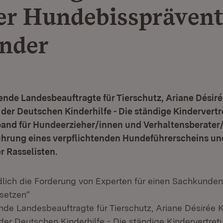
er Hundebissprävent
inder
tende Landesbeauftragte für Tierschutz, Ariane Désirée
er Deutschen Kinderhilfe - Die ständige Kindervertr
and für Hundeerzieher/innen und Verhaltensberater
nführung eines verpflichtenden Hundeführerscheins un
r Rasselisten.
ndlich die Forderung von Experten für einen Sachkunde
setzen“
ende Landesbeauftragte für Tierschutz, Ariane Désirée Ka
er Deutschen Kinderhilfe - Die ständige Kindervertret