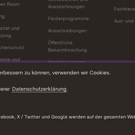
her Raum
Auszeichnungen
Fachbere
ng
Förderprogramme
Aus- und
sität und
Ausschreibungen
tzung
Öffentliche
cherschutz
Bekanntmachung
omie und
Veranstaltungen
ion
erbessern zu können, verwenden wir Cookies.
Mediathek
Publikationen
serer
Datenschutzerklärung
.
Kontakt
ebook, X / Twitter und Google werden auf der gesamten Webs
Kontakt
Datenschutz
Erklärung zur Barrierefreiheit