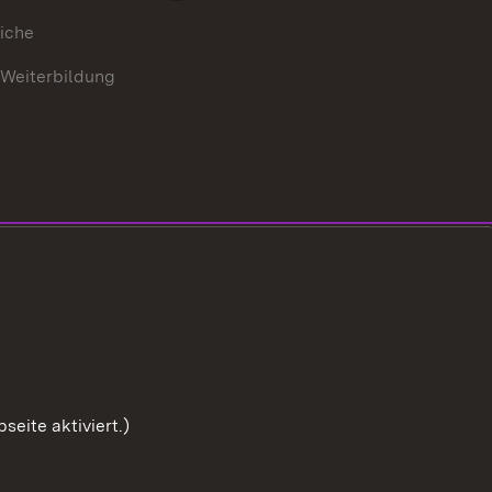
iche
 Weiterbildung
eite aktiviert.)
Zum Sei
Benutzungshinweise
Impressum
Cookies