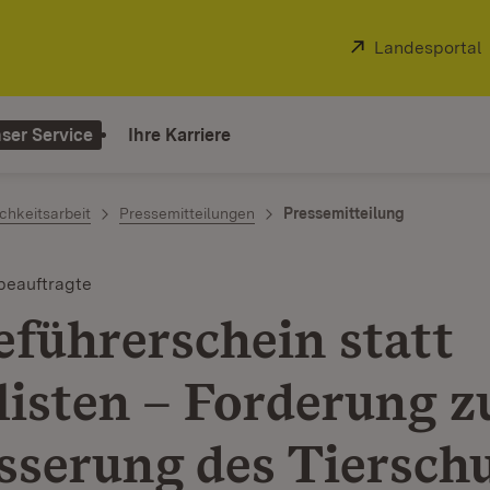
Extern:
Landesportal
ser Service
Ihre Karriere
chkeitsarbeit
Pressemitteilungen
Pressemitteilung
beauftragte
führerschein statt
listen – Forderung z
sserung des Tiersch