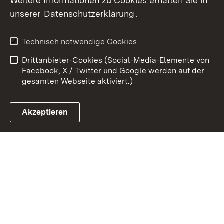
Weitere Informationen zu Cookies erhalten Sie in
Zum 
unserer
Datenschutzerklärung
.
Kontakt
Datenschutz
Erklärung zur
Benutzungshinweise
Technisch notwendige Cookies
Barrierefreiheit
Drittanbieter-Cookies (Social-Media-Elemente von
Impressum
Cookies
Facebook, X / Twitter und Google werden auf der
gesamten Webseite aktiviert.)
Akzeptieren
Link zum Landesportal