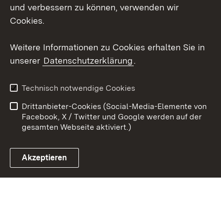
Social Wall
und verbessern zu können, verwenden wir
Cookies.
Youtube
Weitere Informationen zu Cookies erhalten Sie in
Zum 
unserer
Datenschutzerklärung
.
Kontakt
Datenschutz
Erklärung zur
Benutzungshinweise
Technisch notwendige Cookies
Barrierefreiheit
Drittanbieter-Cookies (Social-Media-Elemente von
Impressum
Cookies
Facebook, X / Twitter und Google werden auf der
gesamten Webseite aktiviert.)
Akzeptieren
Link zum Landesportal