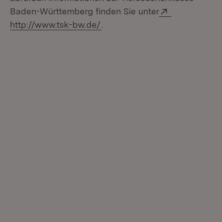
Extern:
Baden-Württemberg finden Sie unter
(Öffnet in neuem Fenster)
http://www.tsk-bw.de/
.