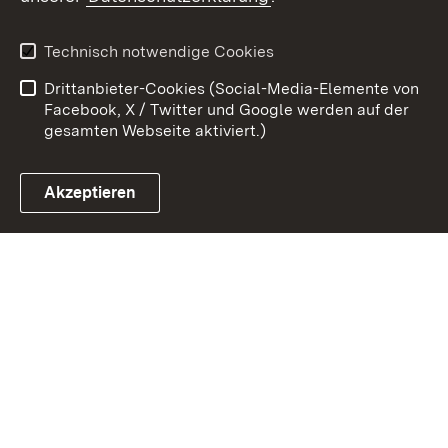
Kontakt
Datenschutz
Erklärung zur
Benutzungshinweise
Technisch notwendige Cookies
Barrierefreiheit
Drittanbieter-Cookies (Social-Media-Elemente von
Impressum
Cookies
Facebook, X / Twitter und Google werden auf der
gesamten Webseite aktiviert.)
Akzeptieren
Link zum Landesportal