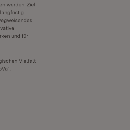
en werden. Ziel
langfristig
 wegweisendes
vative
rken und für
ischen Vielfalt
tern:
(Öffnet in neuem Fenster)
oVa‘
.