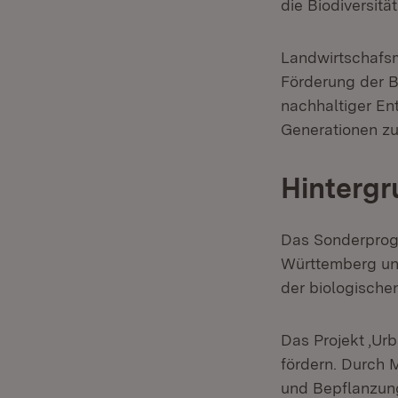
die Biodiversitä
Landwirtschafsmi
Förderung der Bi
nachhaltiger Ent
Generationen z
Hintergr
Das Sonderprogr
Württemberg unte
der biologischen
Das Projekt ‚Urb
fördern. Durch
und Bepflanzung