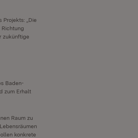
 Projekts: „Die
n Richtung
ür zukünftige
es Baden-
nd zum Erhalt
rbanen Raum zu
n Lebensräumen
ollen konkrete