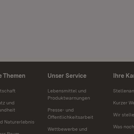
e Themen
Unser Service
Ihre Ka
tschaft
Lebensmittel und
Stellena
Produktwarnungen
utz und
Kurzer W
undheit
Presse- und
Wir stell
Öffentlichkeitsarbeit
d Naturerlebnis
Was noch 
Wettbewerbe und
her Raum