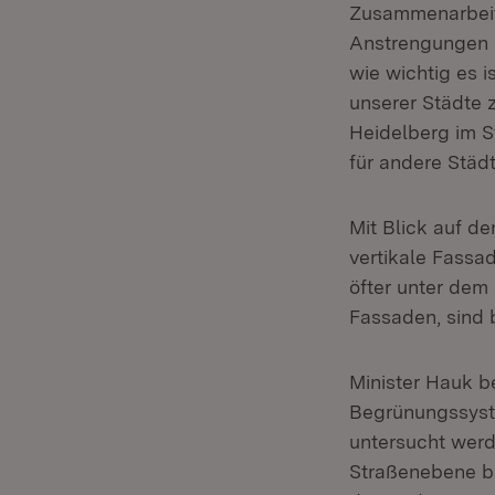
Zusammenarbeit:
Anstrengungen g
wie wichtig es i
unserer Städte z
Heidelberg im S
für andere Städte
Mit Blick auf d
vertikale Fassa
öfter unter dem
Fassaden, sind 
Minister Hauk b
Begrünungssyste
untersucht werd
Straßenebene b