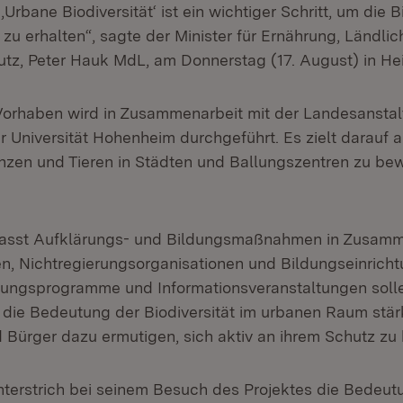
 ‚Urbane Biodiversität‘ ist ein wichtiger Schritt, um die B
zu erhalten“, sagte der Minister für Ernährung, Ländl
tz, Peter Hauk MdL, am Donnerstag (17. August) in He
Vorhaben wird in Zusammenarbeit mit der Landesanstalt
 Universität Hohenheim durchgeführt. Es zielt darauf ab
lanzen und Tieren in Städten und Ballungszentren zu b
fasst Aufklärungs- und Bildungsmaßnahmen in Zusamm
n, Nichtregierungsorganisationen und Bildungseinricht
dungsprogramme und Informationsveranstaltungen soll
 die Bedeutung der Biodiversität im urbanen Raum stär
 Bürger dazu ermutigen, sich aktiv an ihrem Schutz zu 
nterstrich bei seinem Besuch des Projektes die Bedeut