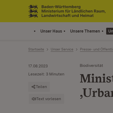
Zum Inhalt springen
Link zur Startseite
Unser Haus
Unsere Themen
Un
Startseite
Unser Service
Presse- und Öffentli
Biodiversität
17.08.2023
Minis
Lesezeit: 3 Minuten
Teilen
‚Urba
Text vorlesen