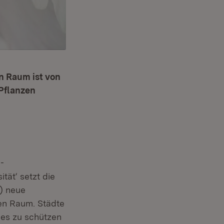
n Raum ist von
Pflanzen
n-
tät‘ setzt die
G) neue
nen Raum. Städte
es zu schützen