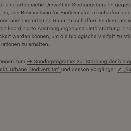
r eine artenreiche Umwelt im Siedlungsbereich gegeb
t es, das Bewusstsein für Biodiversität zu schärfen und 
bensräume im urbanen Raum zu schaffen. Es dient als
urch koordinierte Anstrengungen und Unterstützung inno
kelt werden können, um die biologische Vielfalt zu stä
rationen zu erhalten.
ationen zum
Sonderprogramm zur Stärkung der biolog
ern:
(Öffnet in neuem Fenster)
Ex
jekt ‚Urbane Biodiversität‘
und dessen Vorgänger
‚Bi