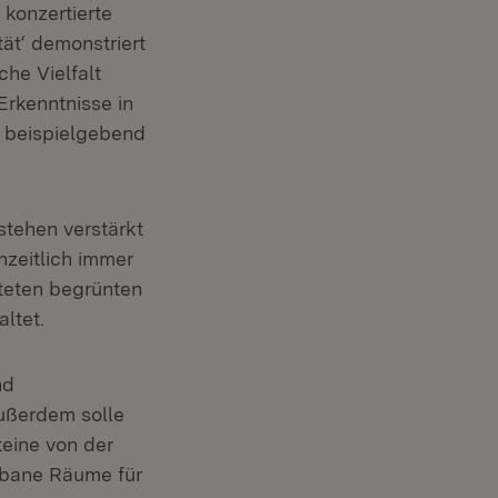
 konzertierte
ät‘ demonstriert
che Vielfalt
Erkenntnisse in
s beispielgebend
stehen verstärkt
nzeitlich immer
hteten begrünten
ltet.
nd
Außerdem solle
eine von der
rbane Räume für