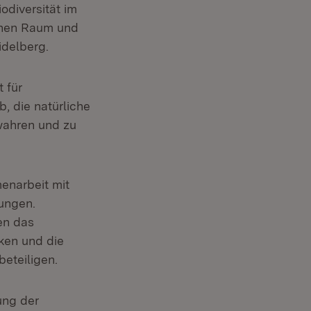
iodiversität im
ichen Raum und
idelberg.
 für
, die natürliche
ewahren und zu
enarbeit mit
ungen.
en das
ken und die
beteiligen.
ung der