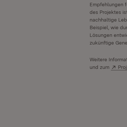
Empfehlungen fü
des Projektes is
nachhaltige Le
Beispiel, wie d
Lösungen entwic
zukünftige Gene
Weitere Inform
Ext
und zum
Pro