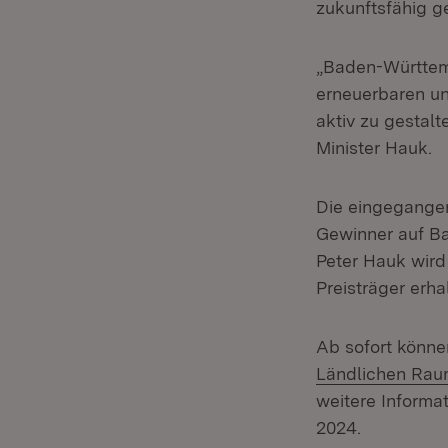
zukunftsfähig g
„Baden-Württemb
erneuerbaren u
aktiv zu gestalt
Minister Hauk.
Die eingegange
Gewinner auf Ba
Peter Hauk wird 
Preisträger erha
Ab sofort könn
Ländlichen Rau
weitere Informa
2024.