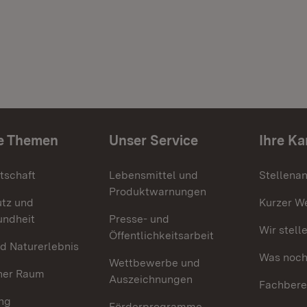
e Themen
Unser Service
Ihre Ka
tschaft
Lebensmittel und
Stellena
Produktwarnungen
utz und
Kurzer W
undheit
Presse- und
Wir stell
Öffentlichkeitsarbeit
d Naturerlebnis
Was noch 
Wettbewerbe und
her Raum
Auszeichnungen
Fachbere
ng
Förderprogramme