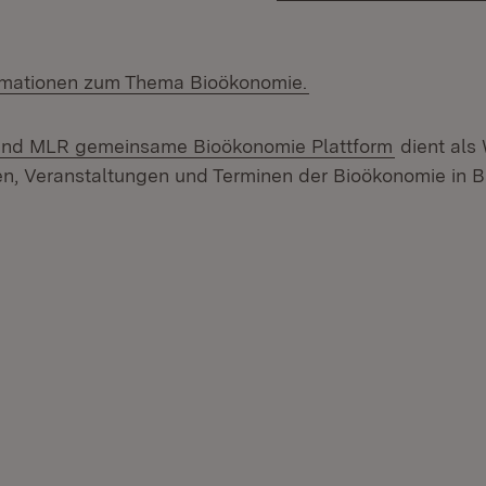
rmationen zum Thema Bioökonomie.
n:
(Öffnet in
nd MLR gemeinsame Bioökonomie Plattform
dient als
n, Veranstaltungen und Terminen der Bioökonomie in 