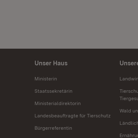
Unser Haus
Unser
Ministerin
Landwir
Staatssekretärin
Tiersch
Tierges
Ministerialdirektorin
Wald un
Landesbeauftragte für Tierschutz
Ländlic
Bürgerreferentin
Ernähru