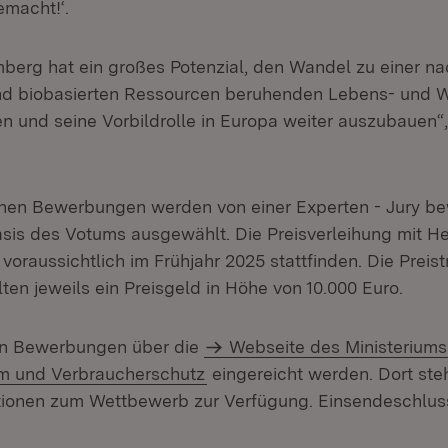
emacht!‘.
erg hat ein großes Potenzial, den Wandel zu einer nac
nd biobasierten Ressourcen beruhenden Lebens- und W
en und seine Vorbildrolle in Europa weiter auszubauen“
nen Bewerbungen werden von einer Experten - Jury be
sis des Votums ausgewählt. Die Preisverleihung mit He
voraussichtlich im Frühjahr 2025 stattfinden. Die Preis
lten jeweils ein Preisgeld in Höhe von 10.000 Euro.
en Bewerbungen über die
Webseite des Ministeriums
m und Verbraucherschutz
eingereicht werden. Dort st
tionen zum Wettbewerb zur Verfügung. Einsendeschluss i