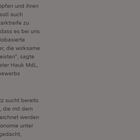
öpfen und ihren
soll auch
rktreife zu
 dass es bei uns
iobasierte
ter, die wirksame
eisten“, sagte
Peter Hauk MdL,
tbewerbs
z sucht bereits
, die mit dem
eichnet werden
konomie unter
gedacht,