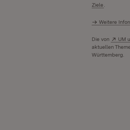
Ziele
.
Weitere Info
Exter
Die von
UM u
aktuellen Theme
Württemberg.