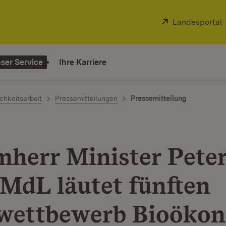
Extern:
Landesportal
ser Service
Ihre Karriere
chkeitsarbeit
Pressemitteilungen
Pressemitteilung
mherr Minister Pete
MdL läutet fünften
wettbewerb Bioöko