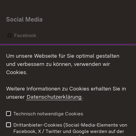
Social Media
Facebook
Instagram
Um unsere Webseite für Sie optimal gestalten
Social Wall
und verbessern zu können, verwenden wir
Cookies.
Youtube
Weitere Informationen zu Cookies erhalten Sie in
Zum 
unserer
Datenschutzerklärung
.
Kontakt
Datenschutz
Erklärung zur
Benutzungshinweise
Technisch notwendige Cookies
Barrierefreiheit
Drittanbieter-Cookies (Social-Media-Elemente von
Impressum
Cookies
Facebook, X / Twitter und Google werden auf der