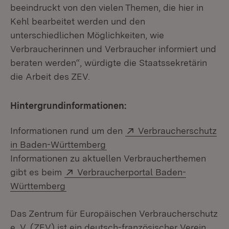
beeindruckt von den vielen Themen, die hier in
Kehl bearbeitet werden und den
unterschiedlichen Möglichkeiten, wie
Verbraucherinnen und Verbraucher informiert und
beraten werden“, würdigte die Staatssekretärin
die Arbeit des ZEV.
Hintergrundinformationen:
Extern:
Informationen rund um den
Verbraucherschutz
in Baden-Württemberg
Informationen zu aktuellen Verbraucherthemen
Extern:
gibt es beim
Verbraucherportal Baden-
(Öffnet in neuem Fenster)
Württemberg
Das Zentrum für Europäischen Verbraucherschutz
e. V. (ZEV) ist ein deutsch-französischer Verein,