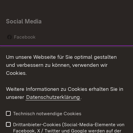
Social Media
Facebook
Instagram
Um unsere Webseite für Sie optimal gestalten
Social Wall
und verbessern zu können, verwenden wir
Cookies.
Youtube
Weitere Informationen zu Cookies erhalten Sie in
Zum 
unserer
Datenschutzerklärung
.
Kontakt
Datenschutz
Erklärung zur
Benutzungshinweise
Technisch notwendige Cookies
Barrierefreiheit
Drittanbieter-Cookies (Social-Media-Elemente von
Impressum
Cookies
Facebook, X / Twitter und Google werden auf der