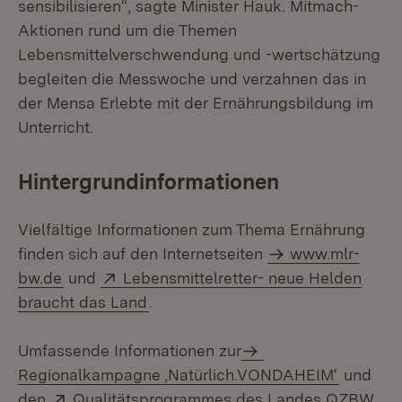
sensibilisieren“, sagte Minister Hauk. Mitmach-
Aktionen rund um die Themen
Lebensmittelverschwendung und -wertschätzung
begleiten die Messwoche und verzahnen das in
der Mensa Erlebte mit der Ernährungsbildung im
Unterricht.
Hintergrundinformationen
Vielfältige Informationen zum Thema Ernährung
finden sich auf den Internetseiten
www.mlr-
Extern:
bw.de
und
Lebensmittelretter- neue Helden
(Öffnet in neuem Fenster)
braucht das Land
.
Umfassende Informationen zur
Regionalkampagne ‚Natürlich.VONDAHEIM‘
und
Extern:
den
Qualitätsprogrammes des Landes QZBW