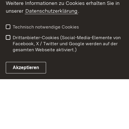
Weitere Informationen zu Cookies erhalten Sie in
Zum 
unserer
Datenschutzerklärung
.
Kontakt
Datenschutz
Erklärung zur
Benutzungshinweise
Technisch notwendige Cookies
Barrierefreiheit
Drittanbieter-Cookies (Social-Media-Elemente von
Impressum
Cookies
Facebook, X / Twitter und Google werden auf der
gesamten Webseite aktiviert.)
Akzeptieren
Link zum Landesportal