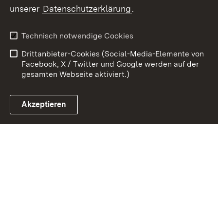
Zum 
unserer
Datenschutzerklärung
.
Kontakt
Datenschutz
Erklärung zur
Benutzungshinweise
Technisch notwendige Cookies
Barrierefreiheit
Drittanbieter-Cookies (Social-Media-Elemente von
Impressum
Cookies
Facebook, X / Twitter und Google werden auf der
gesamten Webseite aktiviert.)
Akzeptieren
Link zum Landesportal