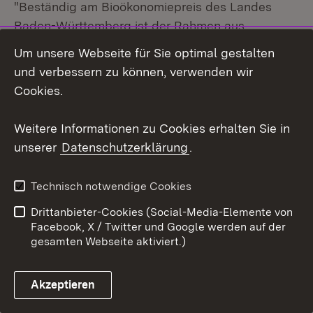
"Beständig am Bioökonomiepreis des Landes
Baden-Württemberg ist der Rahmen aus
unbehandeltem Eschenholz sowie das integrierte
Um unsere Webseite für Sie optimal gestalten
Passepartout. Der Rahmen kann sowohl an der
und verbessern zu können, verwenden wir
Wand aufgehängt, als auch als freistehende
Cookies.
Skulptur eingesetzt werden und besitzt sowohl
Vorder- als auch Rückseite.
Weitere Informationen zu Cookies erhalten Sie in
unserer
Datenschutzerklärung
.
Mit dem zeitaktuellen Wandel der thematischen
Auseinandersetzung im Bereich der Bioökonomie
Technisch notwendige Cookies
ändern sich auch jährlich die Motive des
Drittanbieter-Cookies (Social-Media-Elemente von
Bioökonomiepreises und präsentieren in deren
Facebook, X / Twitter und Google werden auf der
Gesamtschau die Vielschichtigkeit und Diversität
gesamten Webseite aktiviert.)
des gesamten Themengebietes.
Akzeptieren
Das Motiv
2022
beschäftigt sich mit dem Thema
Netzwerke und Verbindungen. Ähnlich einem