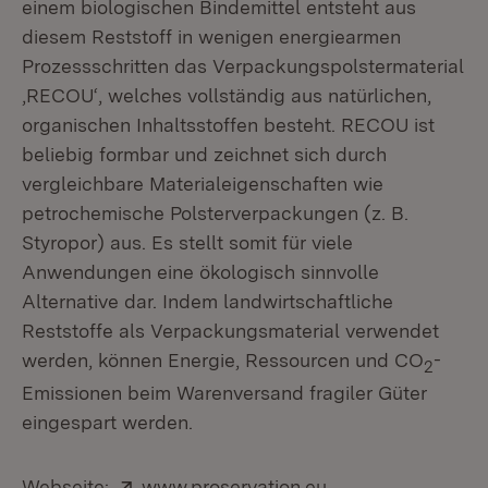
einem biologischen Bindemittel entsteht aus
diesem Reststoff in wenigen energiearmen
Prozessschritten das Verpackungspolstermaterial
‚RECOU‘, welches vollständig aus natürlichen,
organischen Inhaltsstoffen besteht. RECOU ist
beliebig formbar und zeichnet sich durch
vergleichbare Materialeigenschaften wie
petrochemische Polsterverpackungen (z. B.
Styropor) aus. Es stellt somit für viele
Anwendungen eine ökologisch sinnvolle
Alternative dar. Indem landwirtschaftliche
Reststoffe als Verpackungsmaterial verwendet
werden, können Energie, Ressourcen und CO
-
2
Emissionen beim Warenversand fragiler Güter
eingespart werden.
Extern:
(Öffnet in neuem 
Webseite:
www.proservation.eu