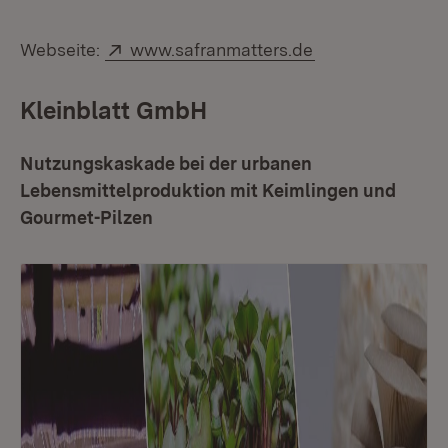
Extern:
(Öffnet in neuem
Webseite:
www.safranmatters.de
Kleinblatt GmbH
Nutzungskaskade bei der urbanen
Lebensmittelproduktion mit Keimlingen und
Gourmet-Pilzen