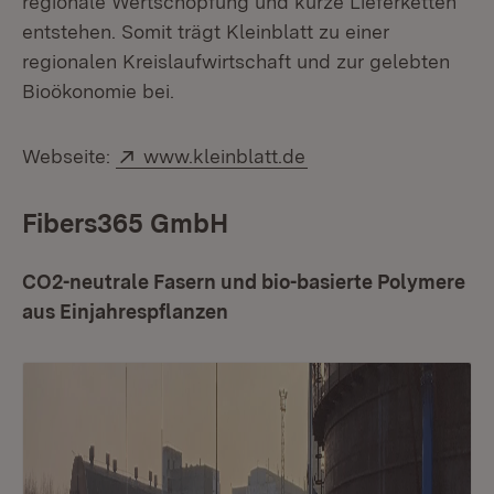
regionale Wertschöpfung und kurze Lieferketten
entstehen. Somit trägt Kleinblatt zu einer
regionalen Kreislaufwirtschaft und zur gelebten
Bioökonomie bei.
Extern:
(Öffnet in neuem Fen
Webseite:
www.kleinblatt.de
Fibers365 GmbH
CO2-neutrale Fasern und bio-basierte Polymere
aus Einjahrespflanzen