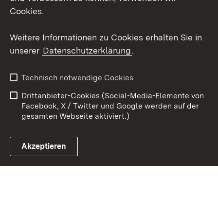
Cookies.
Youtube
Weitere Informationen zu Cookies erhalten Sie in
Zum 
unserer
Datenschutzerklärung
.
Kontakt
Datenschutz
Erklärung zur
Benutzungshinweise
Technisch notwendige Cookies
Barrierefreiheit
Drittanbieter-Cookies (Social-Media-Elemente von
Impressum
Cookies
Facebook, X / Twitter und Google werden auf der
gesamten Webseite aktiviert.)
Akzeptieren
Link zum Landesportal