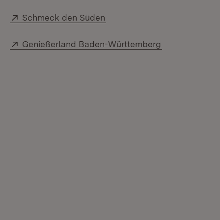
Extern:
(Öffnet in neuem Fenster)
Schmeck den Süden
Extern:
(Öffnet in neu
Genießerland Baden-Württemberg