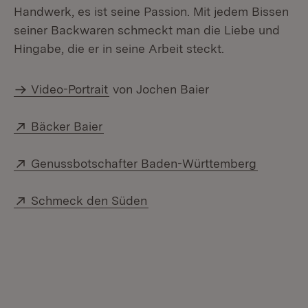
Handwerk, es ist seine Passion. Mit jedem Bissen
seiner Backwaren schmeckt man die Liebe und
Hingabe, die er in seine Arbeit steckt.
Video-Portrait
von Jochen Baier
Extern:
(Öffnet in neuem Fenster)
Bäcker Baier
Extern:
(Öffnet 
Genussbotschafter Baden-Württemberg
Extern:
(Öffnet in neuem Fenster)
Schmeck den Süden