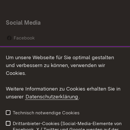
Social Media
Facebook
Instagram
Um unsere Webseite für Sie optimal gestalten
Social Wall
und verbessern zu können, verwenden wir
Cookies.
Youtube
Weitere Informationen zu Cookies erhalten Sie in
Zum 
unserer
Datenschutzerklärung
.
Kontakt
Datenschutz
Erklärung zur
Benutzungshinweise
Technisch notwendige Cookies
Barrierefreiheit
Drittanbieter-Cookies (Social-Media-Elemente von
Impressum
Cookies
Facebook, X / Twitter und Google werden auf der