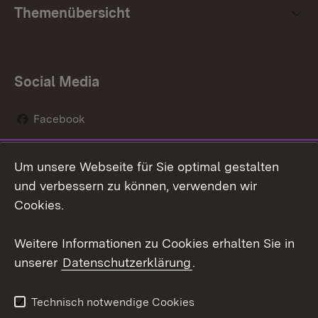
Themenübersicht
Social Media
Facebook
Instagram
Um unsere Webseite für Sie optimal gestalten
Social Wall
und verbessern zu können, verwenden wir
Cookies.
Youtube
Weitere Informationen zu Cookies erhalten Sie in
Zum 
unserer
Datenschutzerklärung
.
Kontakt
Datenschutz
Erklärung zur
Benutzungshinweise
Technisch notwendige Cookies
Barrierefreiheit