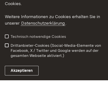
Cookies.
Youtube
Weitere Informationen zu Cookies erhalten Sie in
Zum 
unserer
Datenschutzerklärung
.
Kontakt
Datenschutz
Erklärung zur
Benutzungshinweise
Technisch notwendige Cookies
Barrierefreiheit
Drittanbieter-Cookies (Social-Media-Elemente von
Impressum
Cookies
Facebook, X / Twitter und Google werden auf der
gesamten Webseite aktiviert.)
Akzeptieren
Link zum Landesportal