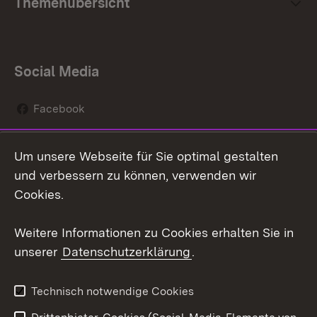
Themenübersicht
Social Media
Facebook
Instagram
Um unsere Webseite für Sie optimal gestalten
Social Wall
und verbessern zu können, verwenden wir
Cookies.
Youtube
Weitere Informationen zu Cookies erhalten Sie in
Zum 
unserer
Datenschutzerklärung
.
Kontakt
Datenschutz
Erklärung zur
Benutzungshinweise
Technisch notwendige Cookies
Barrierefreiheit