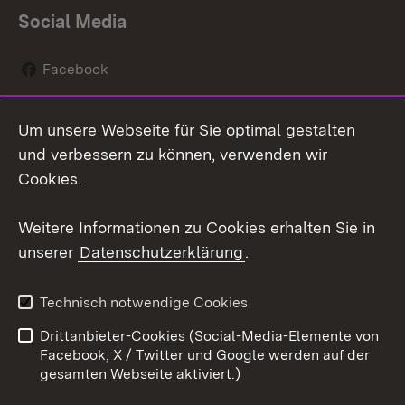
Social Media
Facebook
Instagram
Um unsere Webseite für Sie optimal gestalten
Social Wall
und verbessern zu können, verwenden wir
Cookies.
Youtube
Weitere Informationen zu Cookies erhalten Sie in
Zum 
unserer
Datenschutzerklärung
.
Kontakt
Datenschutz
Erklärung zur
Benutzungshinweise
Technisch notwendige Cookies
Barrierefreiheit
Drittanbieter-Cookies (Social-Media-Elemente von
Impressum
Cookies
Facebook, X / Twitter und Google werden auf der
gesamten Webseite aktiviert.)