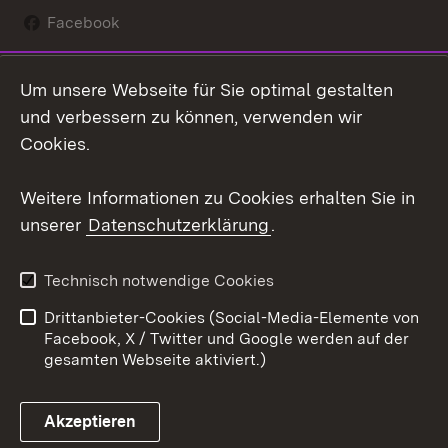
Facebook
Instagram
Um unsere Webseite für Sie optimal gestalten
Social Wall
und verbessern zu können, verwenden wir
Cookies.
Youtube
Weitere Informationen zu Cookies erhalten Sie in
Zum 
unserer
Datenschutzerklärung
.
Kontakt
Datenschutz
Erklärung zur
Benutzungshinweise
Technisch notwendige Cookies
Barrierefreiheit
Drittanbieter-Cookies (Social-Media-Elemente von
Impressum
Cookies
Facebook, X / Twitter und Google werden auf der
gesamten Webseite aktiviert.)
Akzeptieren
Link zum Landesportal