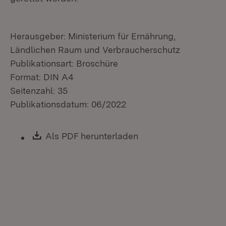
Herausgeber: Ministerium für Ernährung,
Ländlichen Raum und Verbraucherschutz
Publikationsart: Broschüre
Format: DIN A4
Seitenzahl: 35
Publikationsdatum: 06/2022
Download:
Als PDF herunterladen
(Öffnet in neuem Fen