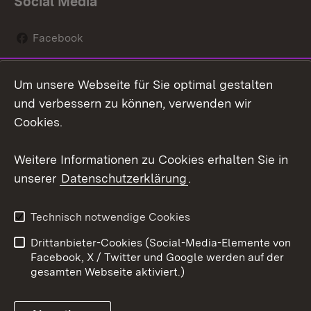
Social Media
Facebook
Instagram
Um unsere Webseite für Sie optimal gestalten
Social Wall
und verbessern zu können, verwenden wir
Cookies.
Youtube
Weitere Informationen zu Cookies erhalten Sie in
Zum 
unserer
Datenschutzerklärung
.
Kontakt
Datenschutz
Erklärung zur
Benutzungshinweise
Technisch notwendige Cookies
Barrierefreiheit
Drittanbieter-Cookies (Social-Media-Elemente von
Impressum
Cookies
Facebook, X / Twitter und Google werden auf der
gesamten Webseite aktiviert.)