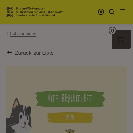
Zum Inhalt springen
Link zur Startseite
0
Warenko
Publikationen
Zurück zur Liste