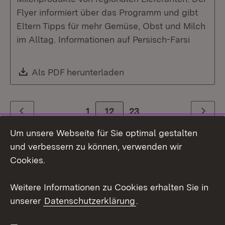
Flyer informiert über das Programm und gibt
Eltern Tipps für mehr Gemüse, Obst und Milch
im Alltag. Informationen auf Persisch-Farsi
Download:
Als PDF herunterladen
(Öffnet in neuem Fenste
1
Zur Seite
12
23
Zurück
Weiter
Um unsere Webseite für Sie optimal gestalten
und verbessern zu können, verwenden wir
Cookies.
Weitere Informationen zu Cookies erhalten Sie in
unserer
Datenschutzerklärung
.
Themenübersicht