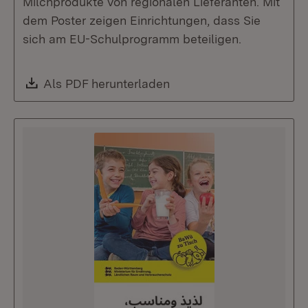
Milchprodukte von regionalen Lieferanten. Mit
dem Poster zeigen Einrichtungen, dass Sie
sich am EU-Schulprogramm beteiligen.
Download:
Als PDF herunterladen
(Öffnet in neuem Fenste