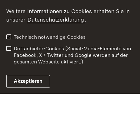
Weitere Informationen zu Cookies erhalten Sie in
Zum 
unserer
Datenschutzerklärung
.
Kontakt
Datenschutz
Erklärung zur
Benutzungshinweise
Technisch notwendige Cookies
Barrierefreiheit
Drittanbieter-Cookies (Social-Media-Elemente von
Impressum
Cookies
Facebook, X / Twitter und Google werden auf der
gesamten Webseite aktiviert.)
Akzeptieren
Link zum Landesportal