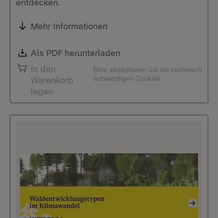
entdecken.
Mehr Informationen
Download:
Als PDF herunterladen
(Öffnet in neuem Fenste
In den
Bitte akzeptieren Sie die technisch
notwendigen Cookies
Warenkorb
legen