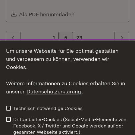
Download:
Als PDF herunterladen
(Öffnet in neuem Fenste
1
Zur Seite
5
23
Zurück
Weiter
Um unsere Webseite für Sie optimal gestalten
und verbessern zu können, verwenden wir
Cookies.
Weitere Informationen zu Cookies erhalten Sie in
unserer
Datenschutzerklärung
.
Themenübersicht
Technisch notwendige Cookies
Drittanbieter-Cookies (Social-Media-Elemente von
Social Media
Facebook, X / Twitter und Google werden auf der
gesamten Webseite aktiviert.)