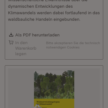
dynamischen Entwicklungen des
Klimawandels werden dabei fortlaufend in das
waldbauliche Handeln eingebunden.
Download:
Als PDF herunterladen
(Öffnet in neuem Fenste
In den
Bitte akzeptieren Sie die technisch
notwendigen Cookies
Warenkorb
legen