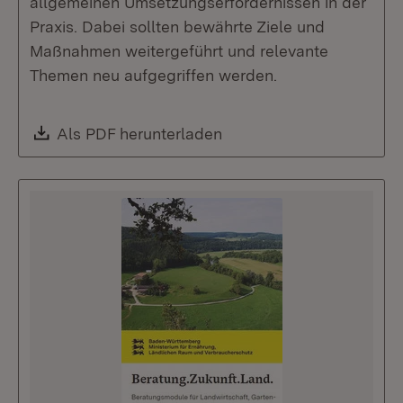
allgemeinen Umsetzungserfordernissen in der
Praxis. Dabei sollten bewährte Ziele und
Maßnahmen weitergeführt und relevante
Themen neu aufgegriffen werden.
Download:
Als PDF herunterladen
(Öffnet in neuem Fenste