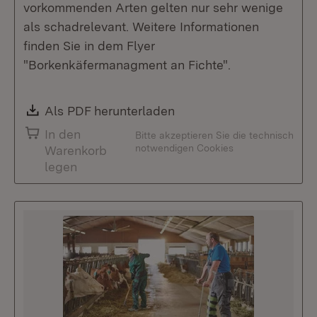
vorkommenden Arten gelten nur sehr wenige
als schadrelevant. Weitere Informationen
finden Sie in dem Flyer
"Borkenkäfermanagment an Fichte".
Download:
Als PDF herunterladen
(Öffnet in neuem Fenste
In den
Bitte akzeptieren Sie die technisch
notwendigen Cookies
Warenkorb
legen