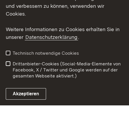
Social Wall
und verbessern zu können, verwenden wir
Cookies.
Youtube
Weitere Informationen zu Cookies erhalten Sie in
Zum 
unserer
Datenschutzerklärung
.
Kontakt
Datenschutz
Erklärung zur
Benutzungshinweise
Technisch notwendige Cookies
Barrierefreiheit
Drittanbieter-Cookies (Social-Media-Elemente von
Impressum
Cookies
Facebook, X / Twitter und Google werden auf der
gesamten Webseite aktiviert.)
Akzeptieren
Link zum Landesportal