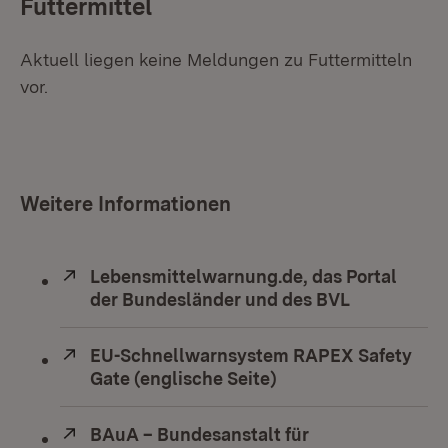
Futtermittel
Aktuell liegen keine Meldungen zu Futtermitteln
vor.
Weitere Informationen
Extern:
Lebensmittelwarnung.de, das Portal
der Bundesländer und des BVL
(Öffnet in 
Extern:
EU-Schnellwarnsystem RAPEX Safety
Gate (englische Seite)
(Öffnet in neuem Fe
Extern:
BAuA – Bundesanstalt für