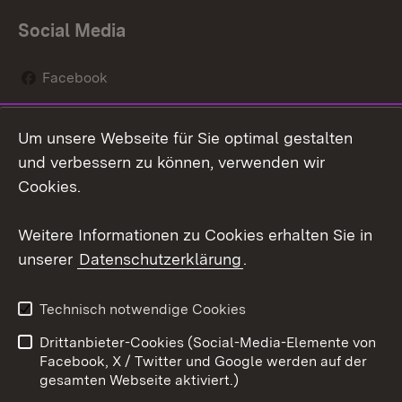
Social Media
Facebook
Instagram
Um unsere Webseite für Sie optimal gestalten
Social Wall
und verbessern zu können, verwenden wir
Cookies.
Youtube
Weitere Informationen zu Cookies erhalten Sie in
Zum 
unserer
Datenschutzerklärung
.
Kontakt
Datenschutz
Erklärung zur
Benutzungshinweise
Technisch notwendige Cookies
Barrierefreiheit
Drittanbieter-Cookies (Social-Media-Elemente von
Impressum
Cookies
Facebook, X / Twitter und Google werden auf der
gesamten Webseite aktiviert.)