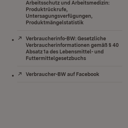
Arbeitsschutz und Arbeitsmedizin:
Produktrückrufe,
Untersagungsverfügungen,
Produktmängelstatistik
(Öffnet in neuem 
Extern:
Verbraucherinfo-BW: Gesetzliche
Verbraucherinformationen gemäß § 40
Absatz 1a des Lebensmittel- und
Futtermittelgesetzbuchs
(Öffnet in neuem
Extern:
Verbraucher-BW auf Facebook
(Öffnet in 