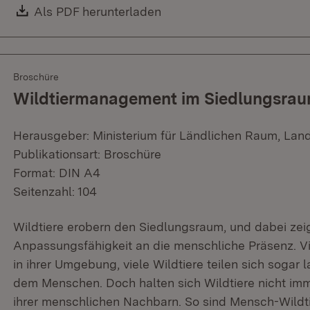
Download:
Als PDF herunterladen
(Öffnet in neuem Fenster)
Broschüre
Wildtiermanagement im Siedlungsra
Herausgeber: Ministerium für Ländlichen Raum, Lan
Publikationsart: Broschüre
Format: DIN A4
Seitenzahl: 104
Wildtiere erobern den Siedlungsraum, und dabei zeig
Anpassungsfähigkeit an die menschliche Präsenz. Vie
in ihrer Umgebung, viele Wildtiere teilen sich soga
dem Menschen. Doch halten sich Wildtiere nicht im
ihrer menschlichen Nachbarn. So sind Mensch-Wildti