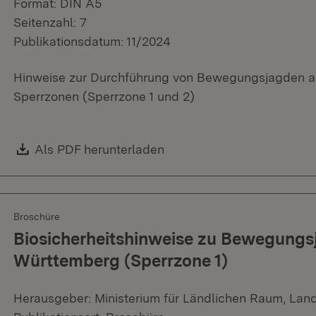
Format: DIN A5
Seitenzahl: 7
Publikationsdatum: 11/2024
Hinweise zur Durchführung von Bewegungsjagden 
Sperrzonen (Sperrzone 1 und 2)
Download:
Als PDF herunterladen
(Öffnet in neuem Fenster)
Broschüre
Biosicherheitshinweise zu Bewegungs
Württemberg (Sperrzone 1)
Herausgeber: Ministerium für Ländlichen Raum, Lan