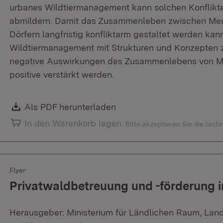
urbanes Wildtiermanagement kann solchen Konflikt
abmildern. Damit das Zusammenleben zwischen Mens
Dörfern langfristig konfliktarm gestaltet werden kann,
Wildtiermanagement mit Strukturen und Konzepten z
negative Auswirkungen des Zusammenlebens von Me
positive verstärkt werden.
Download:
Als PDF herunterladen
(Öffnet in neuem Fenster)
In den Warenkorb legen
Bitte akzeptieren Sie die tec
Flyer
Privatwaldbetreuung und -förderung
Herausgeber: Ministerium für Ländlichen Raum, Lan