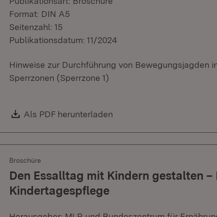
Publikationsart: Broschüre
Format: DIN A5
Seitenzahl: 15
Publikationsdatum: 11/2024
Hinweise zur Durchführung von Bewegungsjagden i
Sperrzonen (Sperrzone 1)
Download:
Als PDF herunterladen
(Öffnet in neuem Fenster)
Broschüre
Den Essalltag mit Kindern gestalten –
Kindertagespflege
Herausgeber: MLR und Bundeszentrum für Ernährun