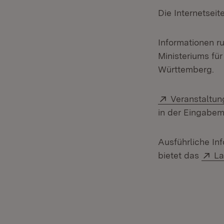
Die Internetseit
Informationen r
Ministeriums fü
Württemberg.
Extern:
Veranstaltun
in der Eingabem
Ausführliche In
Ex
bietet das
La