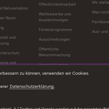
Wir stell
Öffentlichkeitsarbeit
d Naturerlebnis
Was noch 
Wettbewerbe und
her Raum
Auszeichnungen
Fachbere
ng
Förderprogramme
Aus- und
sität und
Ausschreibungen
tzung
Öffentliche
cherschutz
Bekanntmachung
omie und
Veranstaltungen
ion
erbessern zu können, verwenden wir Cookies.
Mediathek
Publikationen
serer
Datenschutzerklärung
.
Kontakt
ebook, X / Twitter und Google werden auf der gesamten Webs