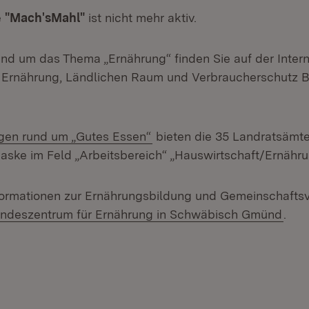
e
"Mach'sMahl"
ist nicht mehr aktiv.
und um das Thema „Ernährung“ finden Sie auf der Intern
r Ernährung, Ländlichen Raum und Verbraucherschutz 
(Öffnet in neuem Fenster)
gen rund um „Gutes Essen“
bieten die 35 Landratsämte
aske im Feld „Arbeitsbereich“ „Hauswirtschaft/Ernähr
formationen zur Ernährungsbildung und Gemeinschafts
tern:
(Öff
ndeszentrum für Ernährung in Schwäbisch Gmünd
.