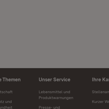
e Themen
Unser Service
Ihre Ka
tschaft
Lebensmittel und
Stellena
Produktwarnungen
utz und
Kurzer W
undheit
Presse- und