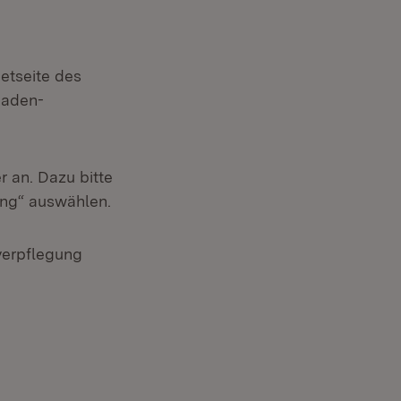
etseite des
Baden-
r an. Dazu bitte
ung“ auswählen.
verpflegung
net in neuem Fenster)