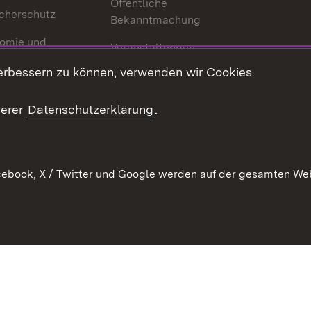
Öffentliche
cherschutz
Bekanntmachung
omie und
Veranstaltungen
ion
erbessern zu können, verwenden wir Cookies.
Mediathek
Publikationen
serer
Datenschutzerklärung
.
Kontakt
ebook, X / Twitter und Google werden auf der gesamten Webs
Kontakt
Datenschutz
Erklärung zur Barrierefreiheit