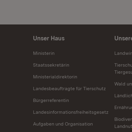
Unser Haus
Unser
Ministerin
Landwir
Staatssekretärin
Tiersch
Tierges
Ministerialdirektorin
Wald un
Landesbeauftragte für Tierschutz
Ländlic
Bürgerreferentin
Ernähru
Landesinformationsfreiheitsgesetz
Biodiver
Aufgaben und Organisation
Landnu