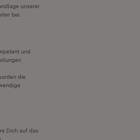
undlage unserer
iter bei.
ompetent und
ellungen
 wurden die
twendige
ere Dich auf das
h