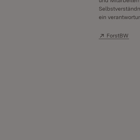
und Mitarbeiter
Selbstverständn
ein verantwort
Extern:
(Öff
ForstBW