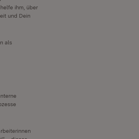
helfe ihm, über
eit und Dein
n als
interne
ozesse
rbeiterinnen