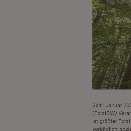
Seit 1.Januar 2
(ForstBW) Veran
ist größter For
vorbildlich, so