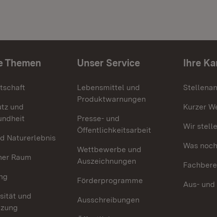
e Themen
Unser Service
Ihre Ka
tschaft
Lebensmittel und
Stellena
Produktwarnungen
utz und
Kurzer W
undheit
Presse- und
Wir stell
Öffentlichkeitsarbeit
d Naturerlebnis
Was noch 
Wettbewerbe und
her Raum
Auszeichnungen
Fachbere
ng
Förderprogramme
Aus- und
sität und
Ausschreibungen
tzung