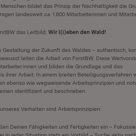
Menschen bildet das Prinzip der Nachhaltigkeit die Gr
tragen landesweit ca. 1.800 Mitarbeiterinnen und Mitarbe
orstBW das Leitbild:
Wir l(i)eben den Wald!
 Gestaltung der Zukunft des Waldes – authentisch, k
ewusst leiten die Arbeit von ForstBW. Diese Wertvorst
itarbeiter:innen und bilden die Grundlage und das
s ihrer Arbeit. In einem breiten Beteiligungsverfahren
gen ebenso wie wegweisende Arbeitsprinzipien und no
men identifiziert und beschrieben.
unseres Verhalten sind Arbeitsprinzipien:
llen Deinen Fähigkeiten und Fertigkeiten ein – Fokussi
i in jeder Situation stets ein Vorbild – Suche aktiv nac