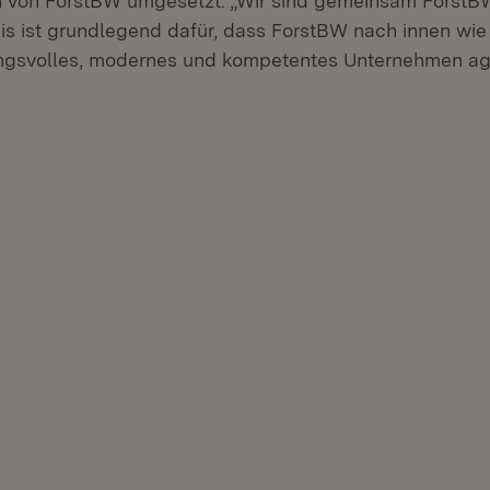
n von ForstBW umgesetzt. „Wir sind gemeinsam ForstB
is ist grundlegend dafür, dass ForstBW nach innen wie
ungsvolles, modernes und kompetentes Unternehmen ag
net in neuem Fenster)