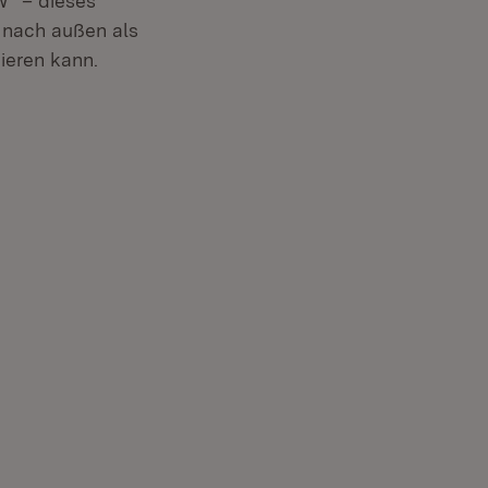
W“ – dieses
 nach außen als
ieren kann.