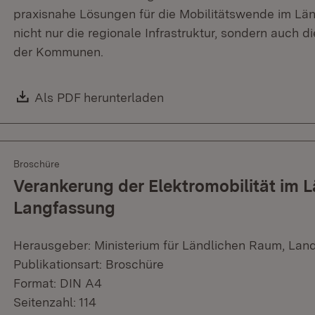
praxisnahe Lösungen für die Mobilitätswende im Lä
nicht nur die regionale Infrastruktur, sondern auch d
der Kommunen.
Download:
Als PDF herunterladen
(Öffnet in neuem Fenster)
Broschüre
Verankerung der Elektromobilität im 
Langfassung
Herausgeber: Ministerium für Ländlichen Raum, Lan
Publikationsart: Broschüre
Format: DIN A4
Seitenzahl: 114