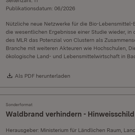
Seitenzahl: 11
Publikationsdatum: 06/2026
Nützliche neue Netzwerke für die Bio-Lebensmitte
die wesentlichen Ergebnisse einer Studie wieder, in 
des MLR das Potenzial von Clustern als Zusammens
Branche mit weiteren Akteuren wie Hochschulen, Di
ökologische Land- und Lebensmittelwirtschaft in B
Download:
Als PDF herunterladen
(Öffnet in neuem Fenster)
Sonderformat
Waldbrand verhindern - Hinweisschild
Herausgeber: Ministerium für Ländlichen Raum, Lan