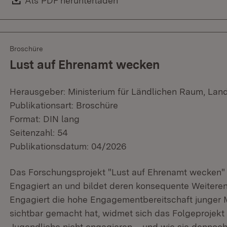
Download:
Als PDF herunterladen
(Öffnet in neuem Fenster)
Broschüre
Lust auf Ehrenamt wecken
Herausgeber: Ministerium für Ländlichen Raum, Lan
Publikationsart: Broschüre
Format: DIN lang
Seitenzahl: 54
Publikationsdatum: 04/2026
Das Forschungsprojekt "Lust auf Ehrenamt wecken" 
Engagiert an und bildet deren konsequente Weitere
Engagiert die hohe Engagementbereitschaft junger
sichtbar gemacht hat, widmet sich das Folgeprojek
Jugendliche nicht engagieren – und wie sie dennoch 