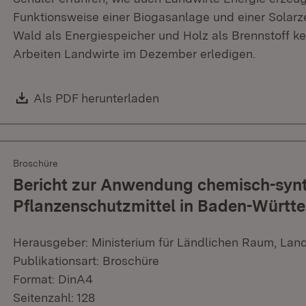
Funktionsweise einer Biogasanlage und einer Solarzel
Wald als Energiespeicher und Holz als Brennstoff k
Arbeiten Landwirte im Dezember erledigen.
Download:
Als PDF herunterladen
(Öffnet in neuem Fenster)
Broschüre
Bericht zur Anwendung chemisch-synt
Pflanzenschutzmittel in Baden-Württ
Herausgeber: Ministerium für Ländlichen Raum, Lan
Publikationsart: Broschüre
Format: DinA4
Seitenzahl: 128