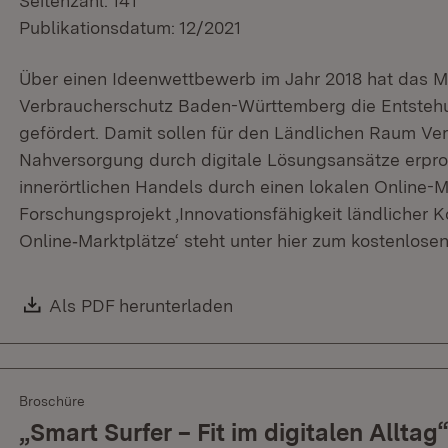
Seitenzahl: 141
Publikationsdatum: 12/2021
Über einen Ideenwettbewerb im Jahr 2018 hat das M
Verbraucherschutz Baden-Württemberg die Entstehu
gefördert. Damit sollen für den Ländlichen Raum Ve
Nahversorgung durch digitale Lösungsansätze erprob
innerörtlichen Handels durch einen lokalen Online-
Forschungsprojekt ‚Innovationsfähigkeit ländlicher
Online‐Marktplätze‘ steht unter hier zum kostenlos
Download:
Als PDF herunterladen
(Öffnet in neuem Fenster)
Broschüre
„Smart Surfer – Fit im digitalen Allt