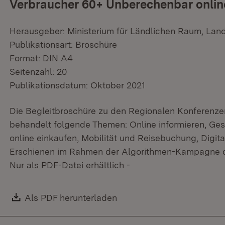
Verbraucher 60+ Unberechenbar onli
Herausgeber: Ministerium für Ländlichen Raum, Lan
Publikationsart: Broschüre
Format: DIN A4
Seitenzahl: 20
Publikationsdatum: Oktober 2021
Die Begleitbroschüre zu den Regionalen Konferenz
behandelt folgende Themen: Online informieren, Ge
online einkaufen, Mobilität und Reisebuchung, Digital
Erschienen im Rahmen der Algorithmen-Kampagne de
Nur als PDF-Datei erhältlich -
Download:
Als PDF herunterladen
(Öffnet in neuem Fenster)