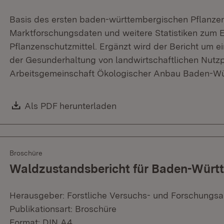
Basis des ersten baden-württembergischen Pflanzen
Marktforschungsdaten und weitere Statistiken zum 
Pflanzenschutzmittel. Ergänzt wird der Bericht um ei
der Gesunderhaltung von landwirtschaftlichen Nutzp
Arbeitsgemeinschaft Ökologischer Anbau Baden-Wür
Download:
Als PDF herunterladen
(Öffnet in neuem Fenster)
Broschüre
Waldzustandsbericht für Baden-Würt
Herausgeber: Forstliche Versuchs- und Forschungs
Publikationsart: Broschüre
Format: DIN A4