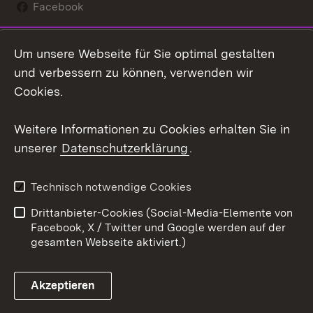
Facebook
Instagram
Um unsere Webseite für Sie optimal gestalten
Social Wall
und verbessern zu können, verwenden wir
Cookies.
Youtube
Weitere Informationen zu Cookies erhalten Sie in
Zum 
unserer
Datenschutzerklärung
.
Kontakt
Datenschutz
Erklärung zur
Benutzungshinweise
Technisch notwendige Cookies
Barrierefreiheit
Drittanbieter-Cookies (Social-Media-Elemente von
Impressum
Cookies
Facebook, X / Twitter und Google werden auf der
gesamten Webseite aktiviert.)
Akzeptieren
Link zum Landesportal