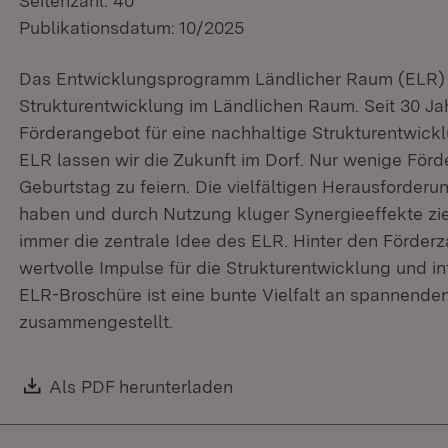
Seitenzahl: 40
Publikationsdatum: 10/2025
Das Entwicklungsprogramm Ländlicher Raum (ELR) is
Strukturentwicklung im Ländlichen Raum. Seit 30 Ja
Förderangebot für eine nachhaltige Strukturentwic
ELR lassen wir die Zukunft im Dorf. Nur wenige Förd
Geburtstag zu feiern. Die vielfältigen Herausforder
haben und durch Nutzung kluger Synergieeffekte zie
immer die zentrale Idee des ELR. Hinter den Förderz
wertvolle Impulse für die Strukturentwicklung und i
ELR-Broschüre ist eine bunte Vielfalt an spannenden
zusammengestellt.
Download:
Als PDF herunterladen
(Öffnet in neuem Fenster)