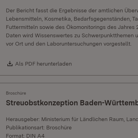
Der Bericht fasst die Ergebnisse der amtlichen Üb
Lebensmitteln, Kosmetika, Bedarfsgegenständen, Ta
Futtermitteln sowie des Ökomonitorings des Jahre
Daten wird Wissenswertes zu Schwerpunktthemen un
vor Ort und den Laboruntersuchungen vorgestellt.
Download:
Als PDF herunterladen
(Öffnet in neuem Fenster)
Broschüre
Streuobstkonzeption Baden-Württem
Herausgeber: Ministerium für Ländlichen Raum, Lan
Publikationsart: Broschüre
Format: DIN A4