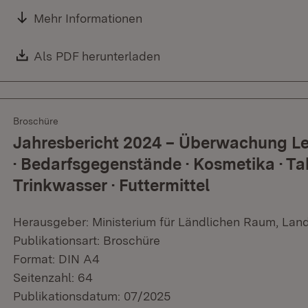
Mehr Informationen
Download:
Als PDF herunterladen
(Öffnet in neuem Fenster)
Broschüre
Jahresbericht 2024 – Überwachung Le
· Bedarfsgegenstände · Kosmetika · Ta
Trinkwasser · Futtermittel
Herausgeber: Ministerium für Ländlichen Raum, Lan
Publikationsart: Broschüre
Format: DIN A4
Seitenzahl: 64
Publikationsdatum: 07/2025