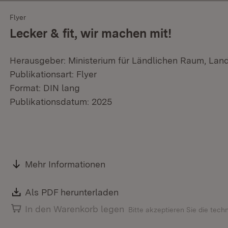
Flyer
Lecker & fit, wir machen mit!
Herausgeber: Ministerium für Ländlichen Raum, Lan
Publikationsart: Flyer
Format: DIN lang
Publikationsdatum: 2025
Mehr Informationen
Download:
Als PDF herunterladen
(Öffnet in neuem Fenster)
In den Warenkorb legen
Bitte akzeptieren Sie die tec