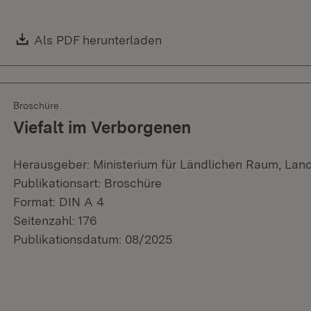
Download:
Als PDF herunterladen
(Öffnet in neuem Fenster)
Broschüre
Viefalt im Verborgenen
Herausgeber: Ministerium für Ländlichen Raum, Lan
Publikationsart: Broschüre
Format: DIN A 4
Seitenzahl: 176
Publikationsdatum: 08/2025