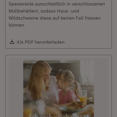
Speisereste ausschließlich in verschlossenen
Müllbehältern, sodass Haus- und
Wildschweine diese auf keinen Fall fressen
können.
Download:
Als PDF herunterladen
(Öffnet in neuem Fenste