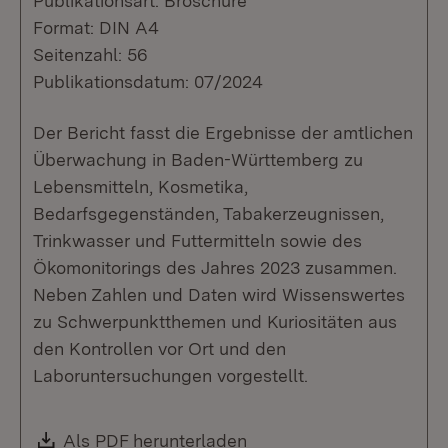
Publikationsart: Broschüre
Format: DIN A4
Seitenzahl: 56
Publikationsdatum: 07/2024
Der Bericht fasst die Ergebnisse der amtlichen
Überwachung in Baden-Württemberg zu
Lebensmitteln, Kosmetika,
Bedarfsgegenständen, Tabakerzeugnissen,
Trinkwasser und Futtermitteln sowie des
Ökomonitorings des Jahres 2023 zusammen.
Neben Zahlen und Daten wird Wissenswertes
zu Schwerpunktthemen und Kuriositäten aus
den Kontrollen vor Ort und den
Laboruntersuchungen vorgestellt.
Download:
Als PDF herunterladen
(Öffnet in neuem Fenste