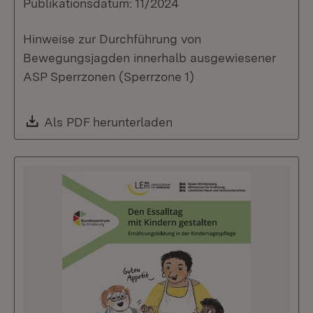
Publikationsdatum: 11/2024
Hinweise zur Durchführung von
Bewegungsjagden innerhalb ausgewiesener
ASP Sperrzonen (Sperrzone 1)
Download:
Als PDF herunterladen
(Öffnet in neuem Fenste