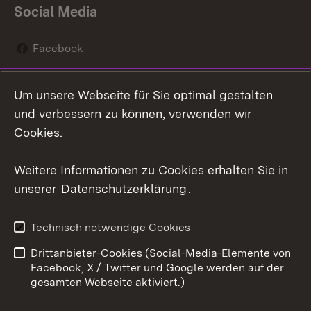
Social Media
Facebook
Instagram
Um unsere Webseite für Sie optimal gestalten
Social Wall
und verbessern zu können, verwenden wir
Cookies.
Youtube
Weitere Informationen zu Cookies erhalten Sie in
Zum 
unserer
Datenschutzerklärung
.
Kontakt
Datenschutz
Erklärung zur
Benutzungshinweise
Technisch notwendige Cookies
Barrierefreiheit
Drittanbieter-Cookies (Social-Media-Elemente von
Impressum
Cookies
Facebook, X / Twitter und Google werden auf der
gesamten Webseite aktiviert.)