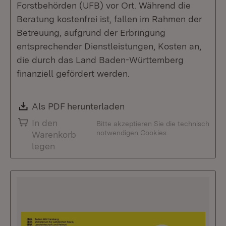
Forstbehörden (UFB) vor Ort. Während die
Beratung kostenfrei ist, fallen im Rahmen der
Betreuung, aufgrund der Erbringung
entsprechender Dienstleistungen, Kosten an,
die durch das Land Baden-Württemberg
finanziell gefördert werden.
Download:
Als PDF herunterladen
(Öffnet in neuem Fenste
In den
Bitte akzeptieren Sie die technisch
notwendigen Cookies
Warenkorb
legen