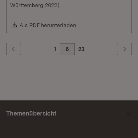
Württemberg 2022)
Download:
Als PDF herunterladen
(Öffnet in neuem Fenste
1
Zur Seite
6
23
Zurück
Weiter
Themenübersicht