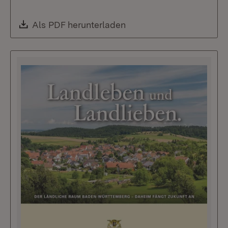
Download:
Als PDF herunterladen
(Öffnet in neuem Fenste