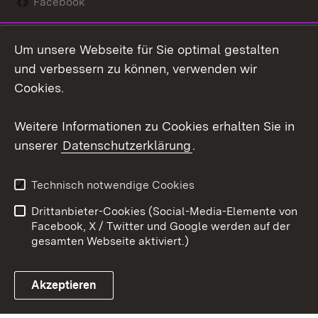
Facebook
Instagram
Um unsere Webseite für Sie optimal gestalten
Social Wall
und verbessern zu können, verwenden wir
Cookies.
Youtube
Weitere Informationen zu Cookies erhalten Sie in
Zum 
unserer
Datenschutzerklärung
.
Kontakt
Datenschutz
Erklärung zur
Benutzungshinweise
Technisch notwendige Cookies
Barrierefreiheit
Drittanbieter-Cookies (Social-Media-Elemente von
Impressum
Cookies
Facebook, X / Twitter und Google werden auf der
gesamten Webseite aktiviert.)
Akzeptieren
Link zum Landesportal