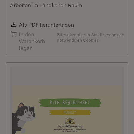
Arbeiten im Ländlichen Raum.
Download:
Als PDF herunterladen
(Öffnet in neuem Fenste
In den
Bitte akzeptieren Sie die technisch
notwendigen Cookies
Warenkorb
legen