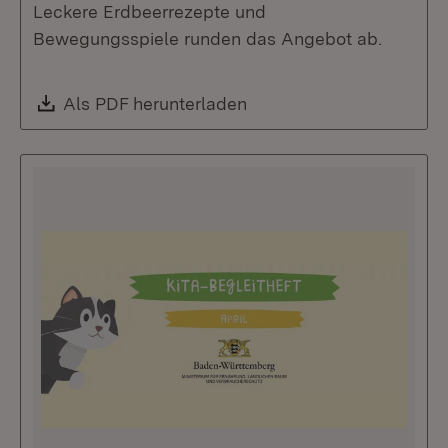
Leckere Erdbeerrezepte und
Bewegungsspiele runden das Angebot ab.
Download:
Als PDF herunterladen
(Öffnet in neuem Fenste