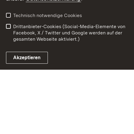
Kontakt
Datenschutz
Erklärung zur
Benutzungshinweise
Technisch notwendige Cookies
Barrierefreiheit
Drittanbieter-Cookies (Social-Media-Elemente von
Impressum
Cookies
Facebook, X / Twitter und Google werden auf der
gesamten Webseite aktiviert.)
Akzeptieren
Link zum Landesportal