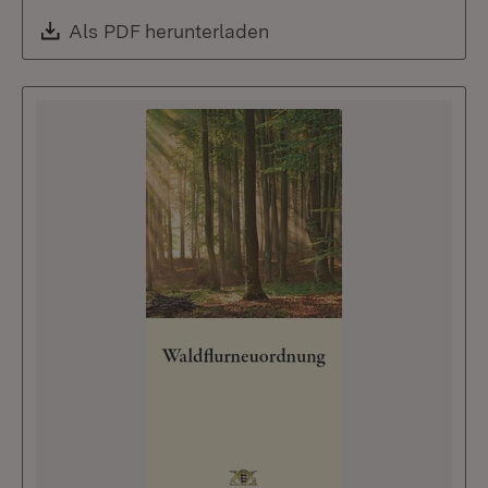
Download:
Als PDF herunterladen
(Öffnet in neuem Fenste