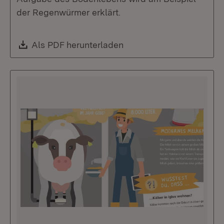
der Regenwürmer erklärt.
Download:
Als PDF herunterladen
(Öffnet in neuem Fenste