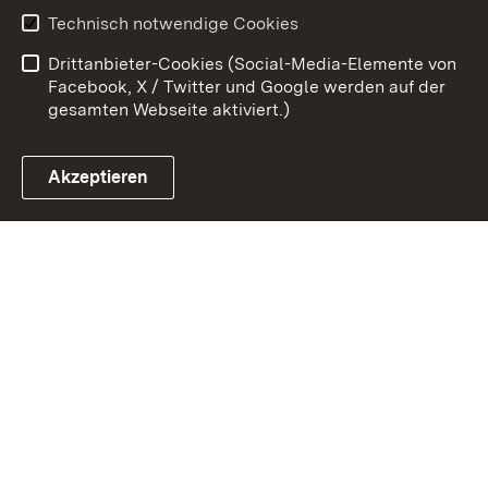
Erklärung zur
Benutzungshinweise
Technisch notwendige Cookies
Barrierefreiheit
Drittanbieter-Cookies (Social-Media-Elemente von
Impressum
Cookies
Facebook, X / Twitter und Google werden auf der
gesamten Webseite aktiviert.)
Akzeptieren
Link zum Landesportal