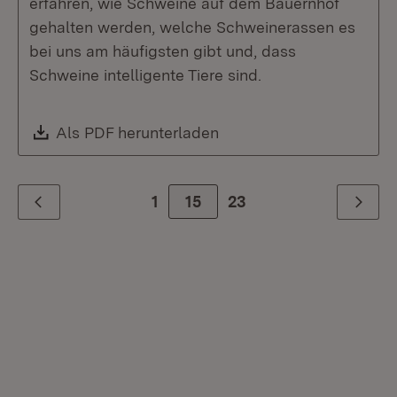
erfahren, wie Schweine auf dem Bauernhof
gehalten werden, welche Schweinerassen es
bei uns am häufigsten gibt und, dass
Schweine intelligente Tiere sind.
Download:
Als PDF herunterladen
(Öffnet in neuem Fenste
1
Zur Seite
15
23
Zurück
Weiter