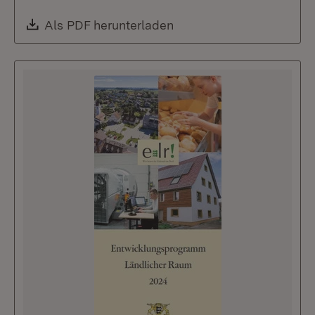
Download:
Als PDF herunterladen
(Öffnet in neuem Fenste