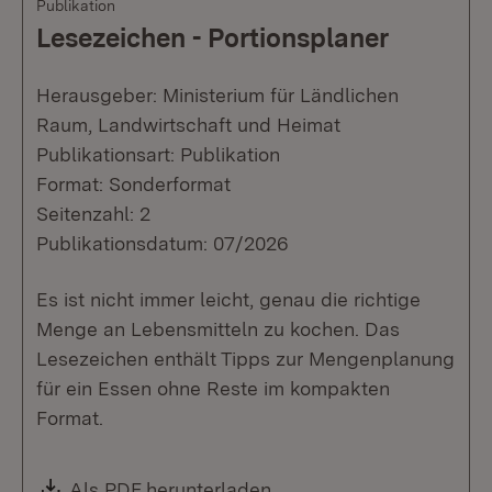
Publikation
Lesezeichen - Portionsplaner
Herausgeber: Ministerium für Ländlichen
Raum, Landwirtschaft und Heimat
Publikationsart: Publikation
Format: Sonderformat
Seitenzahl: 2
Publikationsdatum: 07/2026
Es ist nicht immer leicht, genau die richtige
Menge an Lebensmitteln zu kochen. Das
Lesezeichen enthält Tipps zur Mengenplanung
für ein Essen ohne Reste im kompakten
Format.
Download:
Als PDF herunterladen
(Öffnet in neuem Fenste