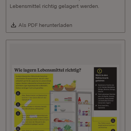
Lebensmittel richtig gelagert werden.
Download:
Als PDF herunterladen
(Öffnet in neuem Fenste