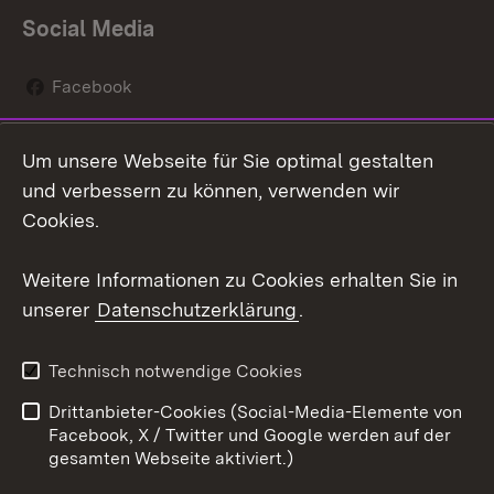
Social Media
Facebook
Instagram
Um unsere Webseite für Sie optimal gestalten
Social Wall
und verbessern zu können, verwenden wir
Cookies.
Youtube
Weitere Informationen zu Cookies erhalten Sie in
Zum 
unserer
Datenschutzerklärung
.
Kontakt
Datenschutz
Erklärung zur
Benutzungshinweise
Technisch notwendige Cookies
Barrierefreiheit
Drittanbieter-Cookies (Social-Media-Elemente von
Impressum
Cookies
Facebook, X / Twitter und Google werden auf der
gesamten Webseite aktiviert.)