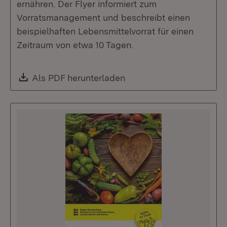
ernähren. Der Flyer informiert zum
Vorratsmanagement und beschreibt einen
beispielhaften Lebensmittelvorrat für einen
Zeitraum von etwa 10 Tagen.
Download:
Als PDF herunterladen
(Öffnet in neuem Fenste