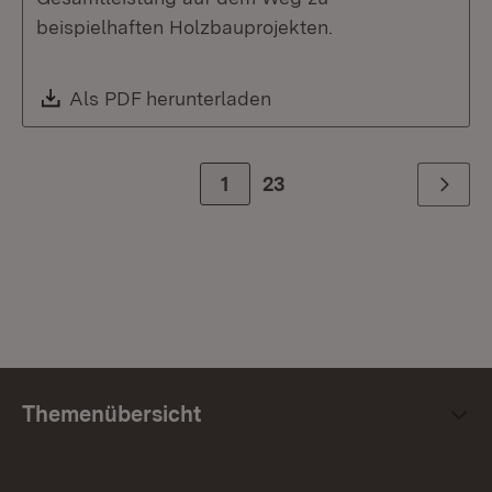
beispielhaften Holzbauprojekten.
Download:
Als PDF herunterladen
(Öffnet in neuem Fenste
Zur Seite
1
23
Weiter
Themenübersicht