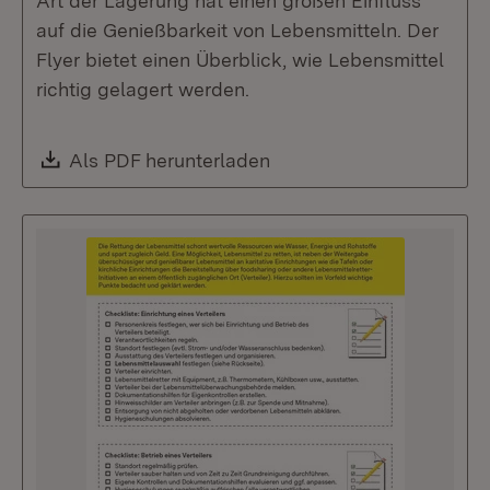
Art der Lagerung hat einen großen Einfluss
auf die Genießbarkeit von Lebensmitteln. Der
Flyer bietet einen Überblick, wie Lebensmittel
richtig gelagert werden.
Download:
Als PDF herunterladen
(Öffnet in neuem Fenste